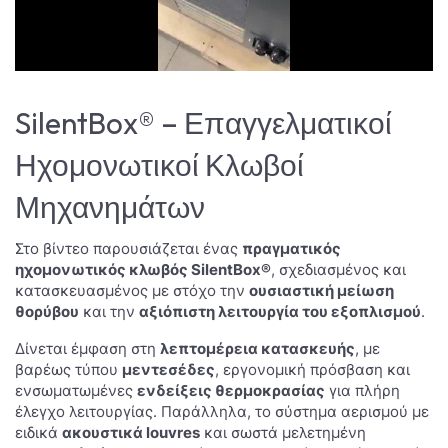
SilentBox® – Επαγγελματικοί
Ηχομονωτικοί Κλωβοί
Μηχανημάτων
Στο βίντεο παρουσιάζεται ένας
πραγματικός
ηχομονωτικός κλωβός SilentBox®
, σχεδιασμένος και
κατασκευασμένος με στόχο την
ουσιαστική μείωση
θορύβου
και την
αξιόπιστη λειτουργία του εξοπλισμού
.
Δίνεται έμφαση στη
λεπτομέρεια κατασκευής
, με
βαρέως τύπου
μεντεσέδες
, εργονομική πρόσβαση και
ενσωματωμένες
ενδείξεις θερμοκρασίας
για πλήρη
έλεγχο λειτουργίας. Παράλληλα, το σύστημα αερισμού με
ειδικά
ακουστικά louvres
και σωστά μελετημένη