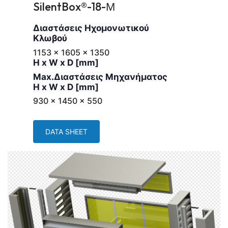
SilentBox®-18-Μ
Διαστάσεις Ηχομονωτικού
Κλωβού
1153 x 1605 x 1350
H x W x D [mm]
Max.Διαστάσεις Μηχανήματος
H x W x D [mm]
930 x 1450 x 550
DATA SHEET