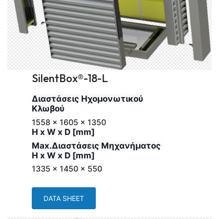
SilentBox®-18-L
Διαστάσεις Ηχομονωτικού
Κλωβού
1558 x 1605 x 1350
H x W x D [mm]
Max.Διαστάσεις Μηχανήματος
H x W x D [mm]
1335 x 1450 x 550
DATA SHEET