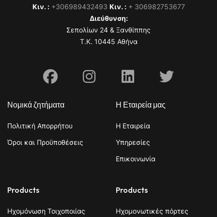
Κιν. :
+306989432493
Κιν. :
+ 306982753677
Διεύθυνση:
Σεπολίων 24 & Ξανθίππης
T.K. 10445 Αθήνα
Facebook
Instagram
Linkedin
X
Νομικά ζητήματα
Η Εταιρεία μας
Πολιτική Απορρήτου
Η Εταιρεία
Όροι και Προϋποθέσεις
Υπηρεσίες
Επικοινωνία
Products
Products
Ηχομόνωση Τοιχοποιίας
Ηχομονωτικές πόρτες