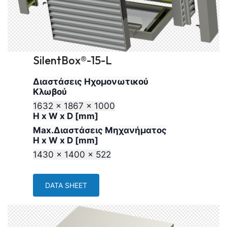
SilentBox®-15-L
Διαστάσεις Ηχομονωτικού
Κλωβού
1632 x 1867 x 1000
H x W x D [mm]
Max.Διαστάσεις Μηχανήματος
H x W x D [mm]
1430 x 1400 x 522
DATA SHEET