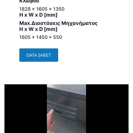
Κλωβού
1828 x 1605 x 1350
H x W x D [mm]
Max.Διαστάσεις Μηχανήματος
H x W x D [mm]
1605 x 1450 x 550
DATA SHEET