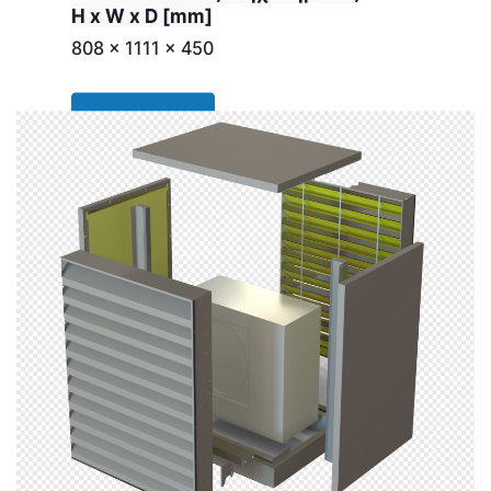
H x W x D [mm]
808 x 1111 x 450
DATA SHEET