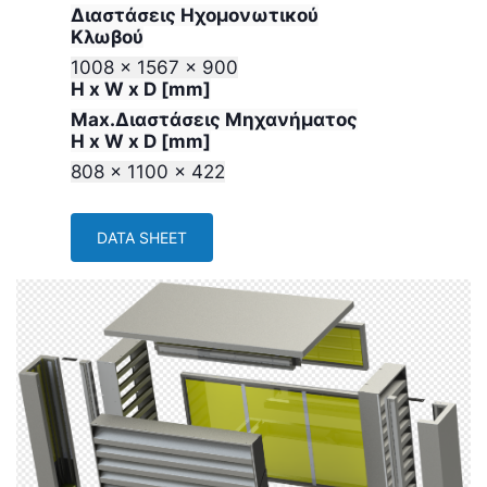
Διαστάσεις Ηχομονωτικού
Κλωβού
1008 x 1567 x 900
H x W x D [mm]
Max.Διαστάσεις Μηχανήματος
H x W x D [mm]
808 x 1100 x 422
DATA SHEET