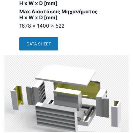
H x W x D [mm]
Max.Διαστάσεις Μηχανήματος
H x W x D [mm]
1678 x 1400 x 522
DATA SHEET