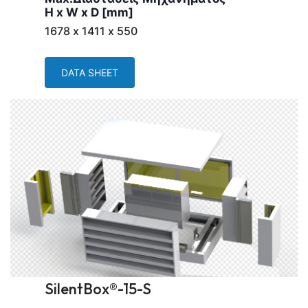
H x W x D [mm]
1678 х 1411 x 550
DATA SHEET
SilentBox®-15-S