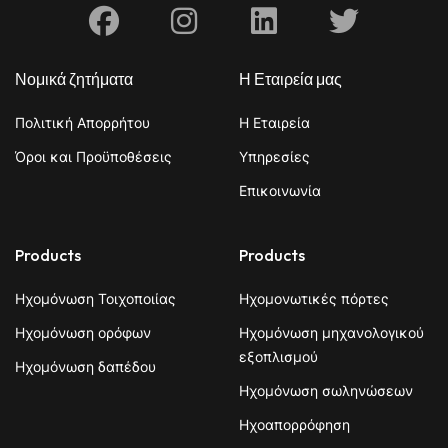
Facebook
Instagram
Linkedin
X
Νομικά ζητήματα
Η Εταιρεία μας
Πολιτική Απορρήτου
Η Εταιρεία
Όροι και Προϋποθέσεις
Υπηρεσίες
Επικοινωνία
Products
Products
Ηχομόνωση Τοιχοποιίας
Ηχομονωτικές πόρτες
Ηχομόνωση ορόφων
Ηχομόνωση μηχανολογικού
εξοπλισμού
Ηχομόνωση δαπέδου
Ηχομόνωση σωληνώσεων
Ηχοαπορρόφηση