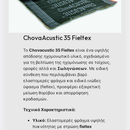
ChovaAcustic 35 Fieltex
Το
Chovacustic 35 Fieltex
είναι ένα υψηλής
απόδοσης ηχομονωτικό υλικό, σχεδιασμένο
για τη βελτίωση της ηχομόνωσης σε τοίχους,
οροφές αλλά και
Σωληνώσεων
. Με ειδική
σύνθεση που περιλαμβάνει βαρύ
ελαστομερές φράγμα και ειδικό ινώδες
ύφασμα (fieltex), προσφέρει εξαιρετική
μείωση θορύβου και απορρόφηση
κραδασμών.
Τεχνικά Χαρακτηριστικά:
Υλικό:
Ελαστομερές φράγμα υψηλής
πυκνότητας με στρώση
fieltex