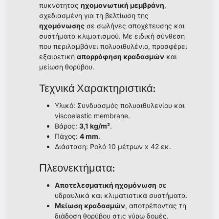
πυκνότητας
ηχομονωτική μεμβράνη
,
σχεδιασμένη για τη βελτίωση της
ηχομόνωσης
σε σωλήνες αποχέτευσης και
συστήματα κλιματισμού. Με ειδική σύνθεση
που περιλαμβάνει πολυαιθυλένιο, προσφέρει
εξαιρετική
απορρόφηση κραδασμών
και
μείωση θορύβου.
Τεχνικά Χαρακτηριστικά:
Υλικό: Συνδυασμός πολυαιθυλενίου και
viscoelastic membrane.
Βάρος:
3,1 kg/m²
.
Πάχος:
4 mm
.
Διάσταση: Ρολό 10 μέτρων x 42 εκ.
Πλεονεκτήματα:
Αποτελεσματική ηχομόνωση
σε
υδραυλικά και κλιματιστικά συστήματα.
Μείωση κραδασμών
, αποτρέποντας τη
διάδοση θορύβου στις γύρω δομές.